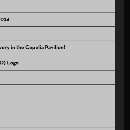
2024
very in the Cepelia Pavilion!
ČD) Logo