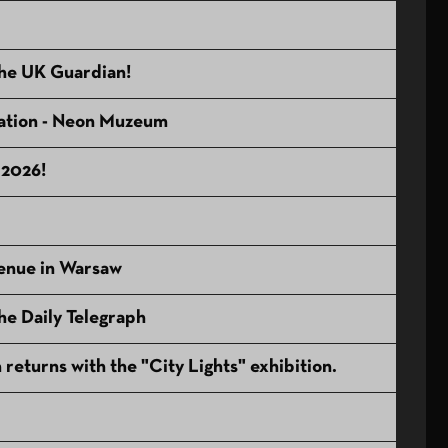
he UK Guardian!
nation - Neon Muzeum
 2026!
enue in Warsaw
e Daily Telegraph
eturns with the "City Lights" exhibition.