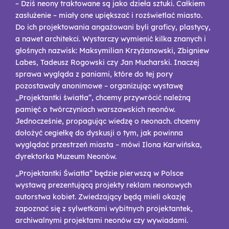
– Dziś neony traktowane są jako dzieła sztuki. Całkiem
zasłużenie – miały one upiększać i rozświetlać miasto.
Do ich projektowania angażowani byli graficy, plastycy,
a nawet architekci. Wystarczy wymienić kilka znanych i
głośnych nazwisk: Maksymilian Krzyżanowski, Zbigniew
Labes, Tadeusz Rogowski czy Jan Mucharski. Inaczej
sprawa wygląda z paniami, które do tej pory
pozostawały anonimowe – organizując wystawę
„Projektantki światła”, chcemy przywrócić należną
pamięć o twórczyniach warszawskich neonów.
Jednocześnie, propagując wiedzę o neonach. chcemy
dołożyć cegiełkę do dyskusji o tym, jak powinna
wyglądać przestrzeń miasta – mówi Ilona Karwińska,
dyrektorka Muzeum Neonów.
„Projektantki Światła” będzie pierwszą w Polsce
wystawą prezentującą projekty reklam neonowych
autorstwa kobiet. Zwiedzający będą mieli okazję
zapoznać się z sylwetkami wybitnych projektantek,
archiwalnymi projektami neonów czy wywiadami.