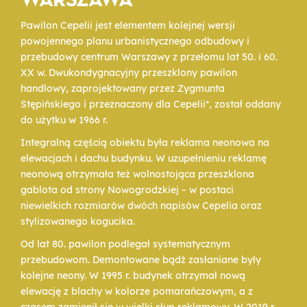
WARSZAWA
Pawilon Cepelii jest elementem kolejnej wersji
powojennego planu urbanistycznego odbudowy i
przebudowy centrum Warszawy z przełomu lat 50. i 60.
XX w. Dwukondygnacyjny przeszklony pawilon
handlowy, zaprojektowany przez Zygmunta
Stępińskiego i przeznaczony dla Cepelii*, został oddany
do użytku w 1966 r.
Integralną częścią obiektu była reklama neonowa na
elewacjach i dachu budynku. W uzupełnieniu reklamę
neonową otrzymała też wolnostojąca przeszklona
gablota od strony Nowogrodzkiej – w postaci
niewielkich rozmiarów dwóch napisów Cepelia oraz
stylizowanego kogucika.
Od lat 80. pawilon podlegał systematycznym
przebudowom. Demontowane bądź zasłaniane były
kolejne neony. W 1995 r. budynek otrzymał nową
elewację z blachy w kolorze pomarańczowym, a z