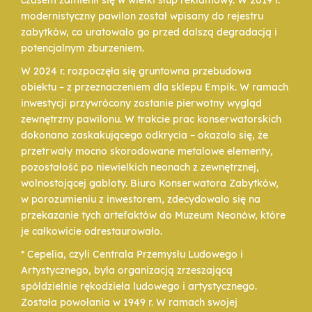
czasem zamienił się w wielki słup reklamowy. W 2019 r.
modernistyczny pawilon został wpisany do rejestru
zabytków, co uratowało go przed dalszą degradacją i
potencjalnym zburzeniem.
W 2024 r. rozpoczęła się gruntowna przebudowa
obiektu – z przeznaczeniem dla sklepu Empik. W ramach
inwestycji przywrócony zostanie pierwotny wygląd
zewnętrzny pawilonu. W trakcie prac konserwatorskich
dokonano zaskakującego odkrycia – okazało się, że
przetrwały mocno skorodowane metalowe elementy,
pozostałość po niewielkich neonach z zewnętrznej,
wolnostojącej gabloty. Biuro Konserwatora Zabytków,
w porozumieniu z inwestorem, zdecydowało się na
przekazanie tych artefaktów do Muzeum Neonów, które
je całkowicie odrestaurowało.
* Cepelia, czyli Centrala Przemysłu Ludowego i
Artystycznego, była organizacją zrzeszającą
spółdzielnie rękodzieła ludowego i artystycznego.
Została powołania w 1949 r. W ramach swojej